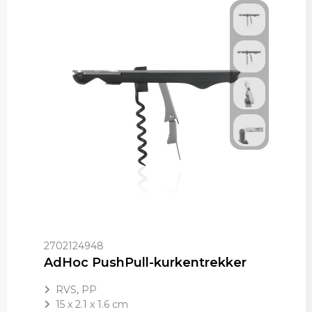
2702124948
AdHoc PushPull-kurkentrekker
RVS, PP
15 x 2.1 x 1.6 cm