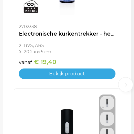
27023381
Electronische kurkentrekker - herlaadbaar via USB
RVS, ABS
20.2 x ø 5 cm
€ 19,40
vanaf
Bekijk product