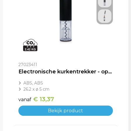
27023411
Electronische kurkentrekker - op batterijen
ABS, ABS
26.2 x ø 5 cm
€ 13,37
vanaf
Bekijk product