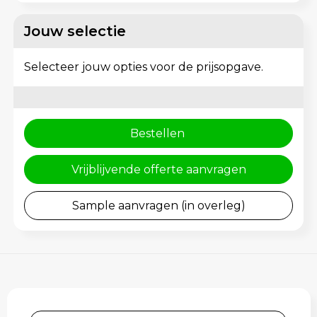
Rugzakken
Gehoorbescherming
Jouw selectie
Schoenentassen
Selecteer jouw opties voor de prijsopgave.
Schoudertassen
Sporttassen
Bestellen
Strandtassen
Vrijblijvende offerte aanvragen
Toilettassen
Sample aanvragen (in overleg)
Waterbestendige tassen
Tablettassen
Autotassen
Goodiebags bedrukken