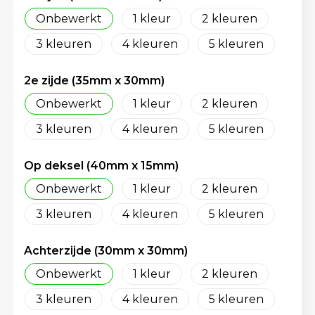
Schoenentassen
Gehoorbescherming
Onbewerkt
1
2
Schoudertassen
3
4
5
Sporttassen
2e zijde (35mm x 30mm)
Onbewerkt
1
2
Strandtassen
3
4
5
Toilettassen
Op deksel (40mm x 15mm)
Waterbestendige tassen
Onbewerkt
1
2
Tablettassen
3
4
5
Autotassen
Achterzijde (30mm x 30mm)
Onbewerkt
1
2
Goodiebags bedrukken
3
4
5
Aktetassen