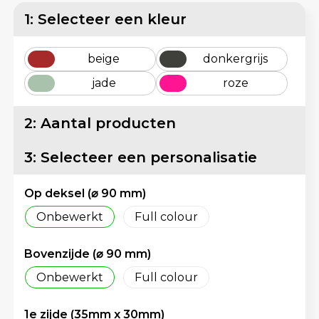
Matrozentassen
Reflecterende vesten
1: Selecteer een kleur
Opbergtassen
Regenkleding
beige
donkergrijs
Opvouwbare tassen
Schorten en Sloven
jade
roze
Papieren tassen
Sweaters
2: Aantal producten
Picknicktassen en manden
T-Shirts
3: Selecteer een personalisatie
Promotietassen bedrukken
Veiligheidsvesten en Veiligheidshesjes
Op deksel (⌀ 90 mm)
Reistassen
Vesten
Onbewerkt
Full colour
Reistassensets
Gereedschap
Bovenzijde (⌀ 90 mm)
Onbewerkt
Full colour
Rugzakken
Schoenen
1e zijde (35mm x 30mm)