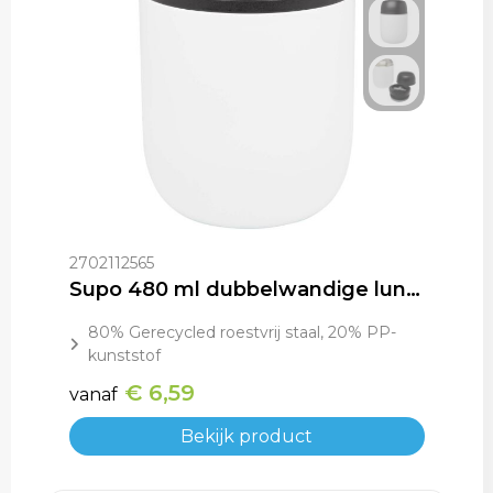
2702112565
Supo 480 ml dubbelwandige lunchpot van gerecycled roestvrij staal met opvouwbare lepel
80% Gerecycled roestvrij staal, 20% PP-
kunststof
€ 6,59
vanaf
Bekijk product