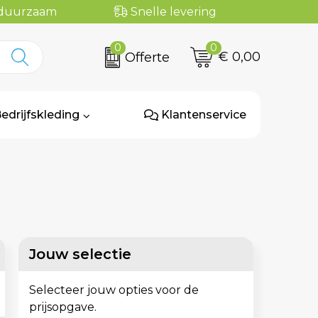
n duurzaam
Snelle levering
0
0
€ 0,00
Offerte
edrijfskleding
Klantenservice
Jouw selectie
Selecteer jouw opties voor de
prijsopgave.