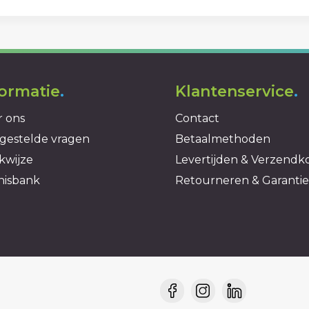
formatie
.
Klantenservice
.
 ons
Contact
gestelde vragen
Betaalmethoden
kwijze
Levertijden & Verzendk
nisbank
Retourneren & Garantie