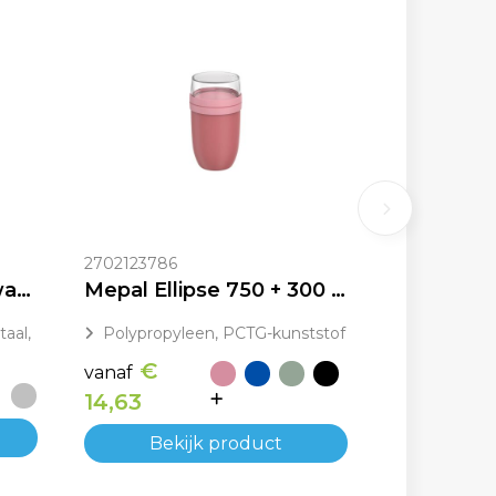
2702123786
Supo 480 ml dubbelwandige lunchpot van gerecycled roestvrij staal met opvouwbare lepel
Mepal Ellipse 750 + 300 ml lunchpot
taal,
Polypropyleen, PCTG-kunststof
€
vanaf
14,63
Bekijk product