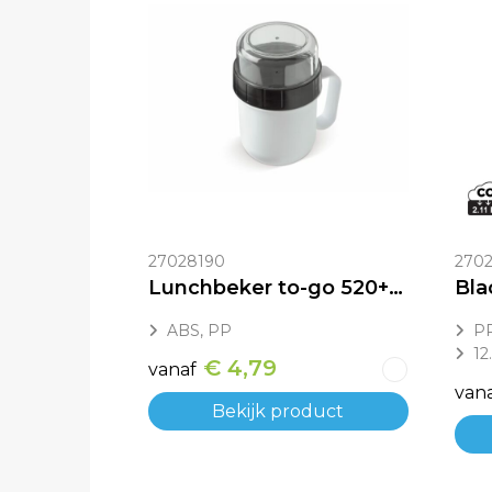
27028190
2702
Lunchbeker to-go 520+230ml
ABS, PP
PP
12
€ 4,79
vanaf
van
Bekijk product