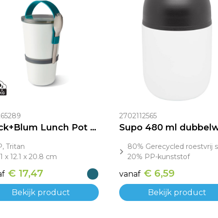
65289
2702112565
Black+Blum Lunch Pot Origineel
, Tritan
80% Gerecycled roestvrij s
.1 x 12.1 x 20.8 cm
20% PP-kunststof
€ 17,47
€ 6,59
af
vanaf
Bekijk product
Bekijk product