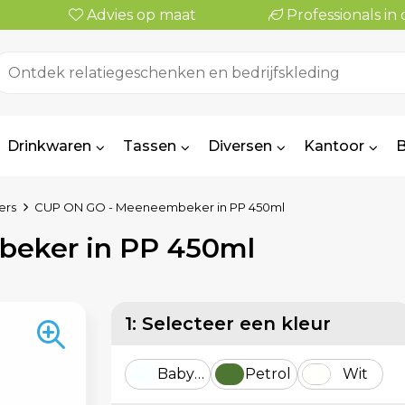
Advies op maat
Professionals i
Drinkwaren
Tassen
Diversen
Kantoor
B
ers
CUP ON GO - Meeneembeker in PP 450ml
eker in PP 450ml
1: Selecteer een kleur
Babyblauw
Petrol
Wit