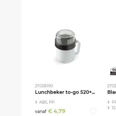
27028190
2702
Lunchbeker to-go 520+230ml
ABS, PP
PP
12
€ 4,79
vanaf