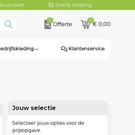
n duurzaam
Snelle levering
0
0
€ 0,00
Offerte
edrijfskleding
Klantenservice
Jouw selectie
Selecteer jouw opties voor de
prijsopgave.