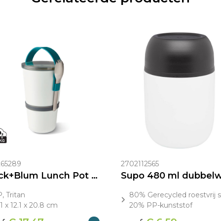
65289
2702112565
Black+Blum Lunch Pot Origineel
, Tritan
80% Gerecycled roestvrij s
.1 x 12.1 x 20.8 cm
20% PP-kunststof