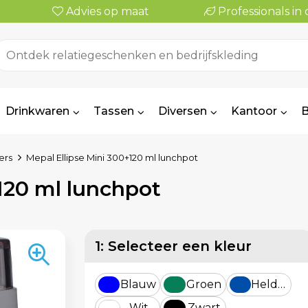
Advies op maat
Professionals i
Drinkwaren
Tassen
Diversen
Kantoor
B
ers
Mepal Ellipse Mini 300+120 ml lunchpot
120 ml lunchpot
1: Selecteer een kleur
Blauw
Groen
Helderblauw
Wit
Zwart