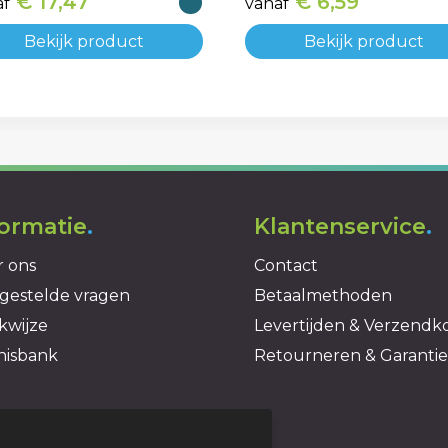
€ 17,47
€ 6,59
af
vanaf
Bekijk product
Bekijk product
formatie
.
Klantenservice
.
 ons
Contact
gestelde vragen
Betaalmethoden
kwijze
Levertijden & Verzendk
nisbank
Retourneren & Garantie