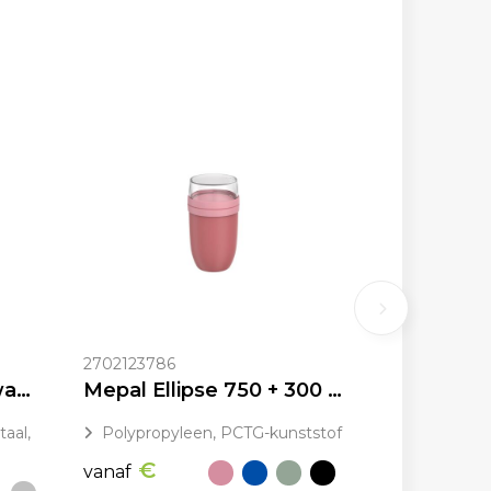
2702123786
Supo 480 ml dubbelwandige lunchpot van gerecycled roestvrij staal met opvouwbare lepel
Mepal Ellipse 750 + 300 ml lunchpot
taal,
Polypropyleen, PCTG-kunststof
€
vanaf