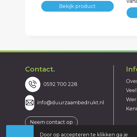
van
Bekijk product
Contact
.
In
Over
0592 700 228
Veel
Wer
info@duurzaambedrukt.nl
Ken
Neem contact op
Door op accepteren te klikken ga je