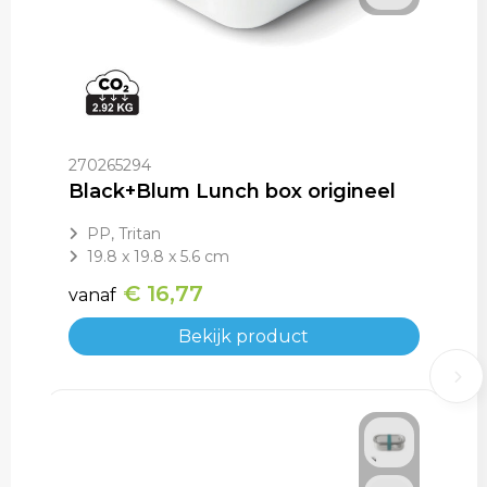
270265294
Black+Blum Lunch box origineel
PP, Tritan
19.8 x 19.8 x 5.6 cm
€ 16,77
vanaf
Bekijk product