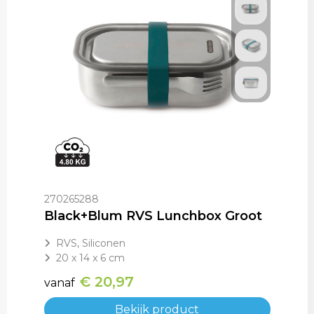
270265288
Black+Blum RVS Lunchbox Groot
RVS, Siliconen
20 x 14 x 6 cm
€ 20,97
vanaf
Bekijk product