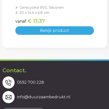
Gerecycled RVS, Siliconen
20 x 14.4 x 6.8 cm
€ 13,37
vanaf
Bekijk product
Contact
.
0592 700 228
info@duurzaambedrukt.nl