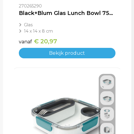
270265290
Black+Blum Glas Lunch Bowl 750ml
Glas
14 x 14 x 8 cm
€ 20,97
vanaf
Bekijk product