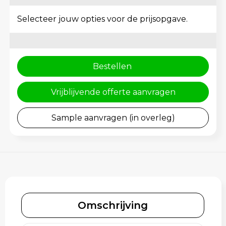
Schoenentassen
Gehoorbescherming
Selecteer jouw opties voor de prijsopgave.
Schoudertassen
Sporttassen
Bestellen
Strandtassen
Vrijblijvende offerte aanvragen
Toilettassen
Sample aanvragen (in overleg)
Waterbestendige tassen
Tablettassen
Autotassen
Goodiebags bedrukken
Omschrijving
Aktetassen