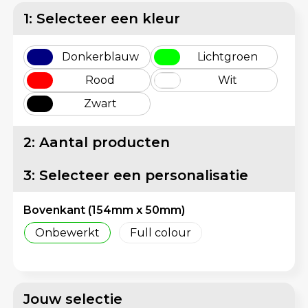
Matrozentassen
Reflecterende vesten
1: Selecteer een kleur
Opbergtassen
Regenkleding
Donkerblauw
Lichtgroen
Opvouwbare tassen
Schorten en Sloven
Rood
Wit
Zwart
Papieren tassen
Sweaters
2: Aantal producten
Picknicktassen en manden
T-Shirts
3: Selecteer een personalisatie
Promotietassen bedrukken
Veiligheidsvesten en Veiligheidshesjes
Reistassen
Vesten
Bovenkant (154mm x 50mm)
Onbewerkt
Full colour
Reistassensets
Gereedschap
Rugzakken
Schoenen
Jouw selectie