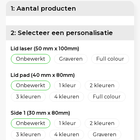
Matrozentassen
Reflecterende vesten
1: Aantal producten
Opbergtassen
Regenkleding
2: Selecteer een personalisatie
Opvouwbare tassen
Schorten en Sloven
Lid laser (50 mm x 100mm)
Papieren tassen
Sweaters
Onbewerkt
Graveren
Full colour
Picknicktassen en manden
T-Shirts
Lid pad (40 mm x 80mm)
Promotietassen bedrukken
Veiligheidsvesten en Veiligheidshesjes
Onbewerkt
1
2
Reistassen
Vesten
3
4
Full colour
Reistassensets
Gereedschap
Side 1 (30 mm x 80mm)
Onbewerkt
1
2
Rugzakken
Schoenen
3
4
Graveren