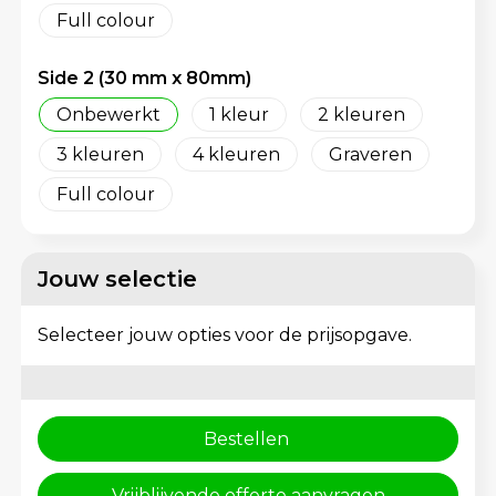
Schoenentassen
Gehoorbescherming
Full colour
Schoudertassen
Side 2 (30 mm x 80mm)
Sporttassen
Onbewerkt
1
2
3
4
Graveren
Strandtassen
Full colour
Toilettassen
Waterbestendige tassen
Jouw selectie
Tablettassen
Selecteer jouw opties voor de prijsopgave.
Autotassen
Goodiebags bedrukken
Bestellen
Aktetassen
Vrijblijvende offerte aanvragen