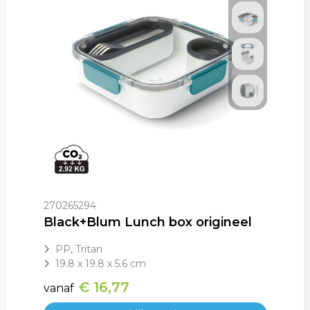
270265294
Black+Blum Lunch box origineel
PP, Tritan
19.8 x 19.8 x 5.6 cm
€ 16,77
vanaf