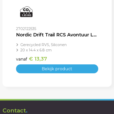
2702122535
Nordic Drift Trail RCS Avontuur Lunchbox 1200ML
Gerecycled RVS, Siliconen
20 x 14.4 x 6.8 cm
€ 13,37
vanaf
Bekijk product
Contact
.