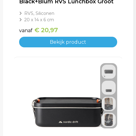
Black+Blum RVS Lunchbox Groot
RVS, Siliconen
20 x 14 x 6 cm
€ 20,97
vanaf
Bekijk product