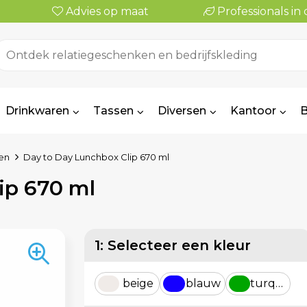
Advies op maat
Professionals i
Drinkwaren
Tassen
Diversen
Kantoor
B
en
Day to Day Lunchbox Clip 670 ml
ip 670 ml
1: Selecteer een kleur
beige
blauw
turquoise