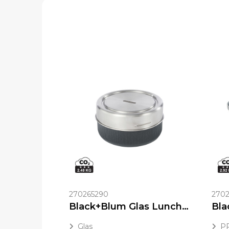
270265290
2702
Black+Blum Glas Lunch Bowl 750ml
Glas
PP