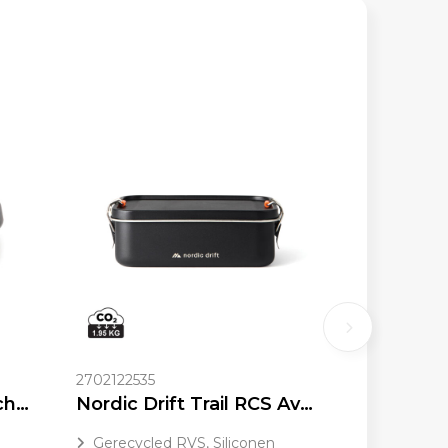
2702122535
Black+Blum RVS Lunchbox Groot
Nordic Drift Trail RCS Avontuur Lunchbox 1200ML
Gerecycled RVS, Siliconen