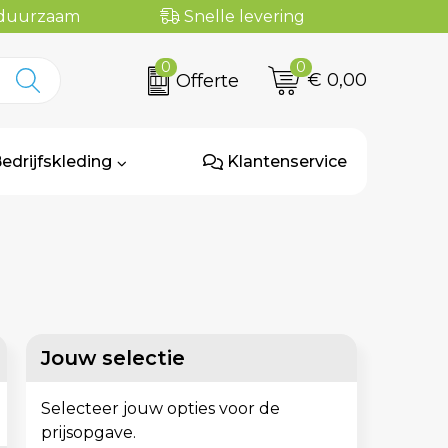
n duurzaam
Snelle levering
0
0
€ 0,00
Offerte
edrijfskleding
Klantenservice
Jouw selectie
Selecteer jouw opties voor de
prijsopgave.