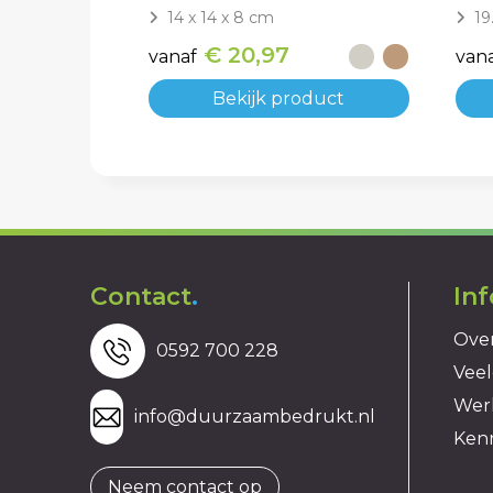
14 x 14 x 8 cm
19
€ 20,97
vanaf
van
Bekijk product
Contact
.
In
Over
0592 700 228
Veel
Wer
info@duurzaambedrukt.nl
Ken
Neem contact op