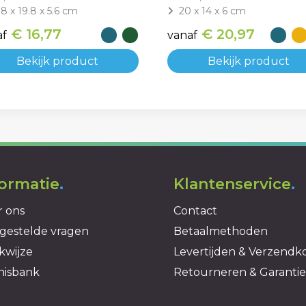
.8 x 19.8 x 5.6 cm
20 x 14 x 6 cm
€ 16,77
€ 20,97
af
vanaf
Bekijk product
Bekijk product
formatie
.
Klantenservice
.
 ons
Contact
gestelde vragen
Betaalmethoden
kwijze
Levertijden & Verzendk
nisbank
Retourneren & Garantie