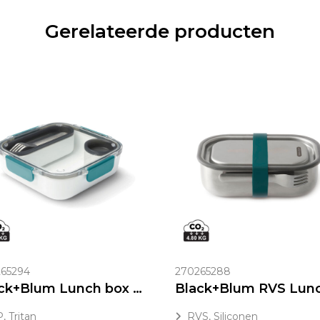
Gerelateerde producten
65294
270265288
Black+Blum Lunch box origineel
, Tritan
RVS, Siliconen