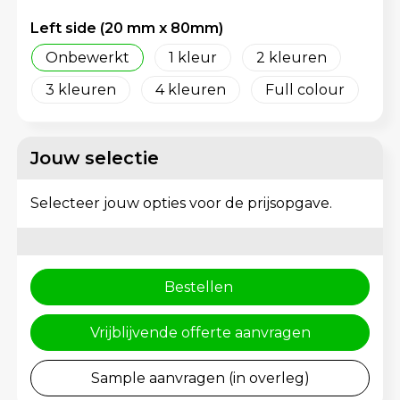
Rugzakken
Gehoorbescherming
Left side (20 mm x 80mm)
Schoenentassen
Onbewerkt
1
2
3
4
Full colour
Schoudertassen
Sporttassen
Jouw selectie
Strandtassen
Selecteer jouw opties voor de prijsopgave.
Toilettassen
Waterbestendige tassen
Bestellen
Tablettassen
Vrijblijvende offerte aanvragen
Autotassen
Sample aanvragen (in overleg)
Goodiebags bedrukken