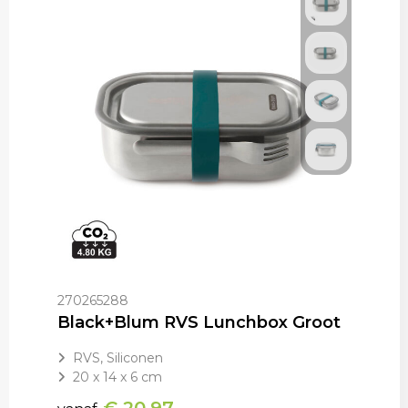
270265288
Black+Blum RVS Lunchbox Groot
RVS, Siliconen
20 x 14 x 6 cm