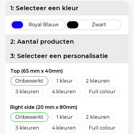
Lunchtassen
Reflecterende vesten
1: Selecteer een kleur
Matrozentassen
Regenkleding
Royal Blauw
Zwart
Opbergtassen
Schorten en Sloven
2: Aantal producten
Opvouwbare tassen
Sweaters
3: Selecteer een personalisatie
Papieren tassen
T-Shirts
Top (65 mm x 40mm)
Picknicktassen en manden
Veiligheidsvesten en Veiligheidshesjes
Onbewerkt
1
2
Promotietassen bedrukken
Vesten
3
4
Full colour
Reistassen
Gereedschap
Right side (20 mm x 80mm)
Onbewerkt
1
2
Reistassensets
Schoenen
3
4
Full colour