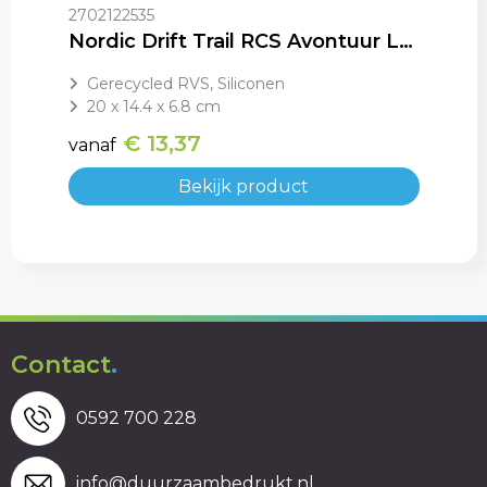
2702122535
Nordic Drift Trail RCS Avontuur Lunchbox 1200ML
Gerecycled RVS, Siliconen
20 x 14.4 x 6.8 cm
€ 13,37
vanaf
Bekijk product
Contact
.
0592 700 228
info@duurzaambedrukt.nl