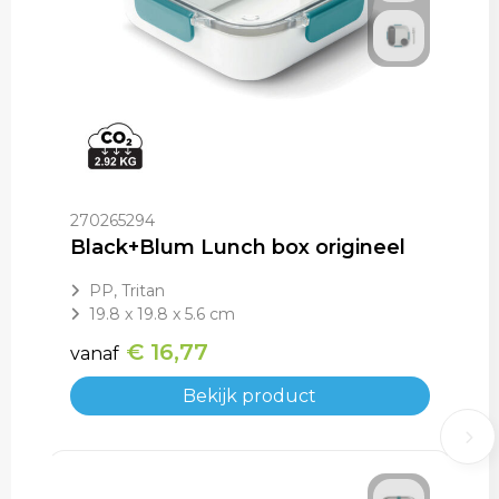
270265294
Black+Blum Lunch box origineel
PP, Tritan
19.8 x 19.8 x 5.6 cm
€ 16,77
vanaf
Bekijk product