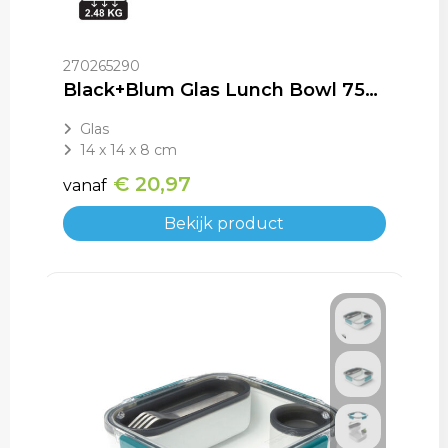
270265290
Black+Blum Glas Lunch Bowl 750ml
Glas
14 x 14 x 8 cm
€ 20,97
vanaf
Bekijk product