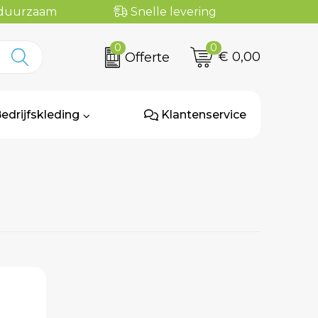
n duurzaam
Snelle levering
0
0
€ 0,00
Offerte
edrijfskleding
Klantenservice