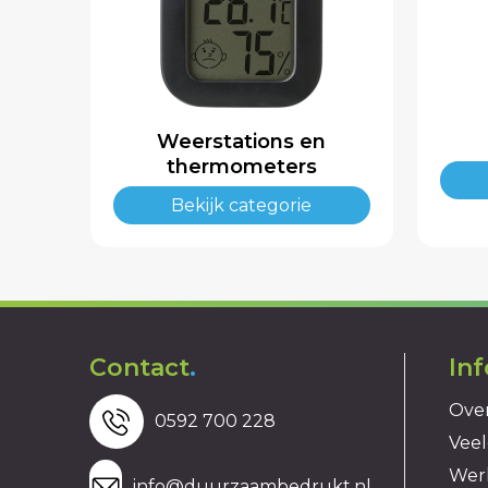
Weerstations en
thermometers
Bekijk categorie
Contact
.
In
Over
0592 700 228
Veel
Wer
info@duurzaambedrukt.nl