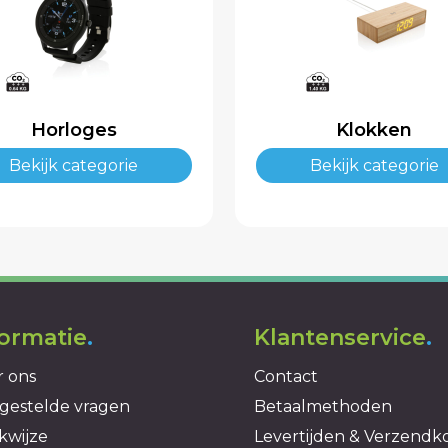
Horloges
Klokken
Bekijk categorie
Bekijk categorie
formatie
.
Klantenservice
.
 ons
Contact
gestelde vragen
Betaalmethoden
kwijze
Levertijden & Verzendk