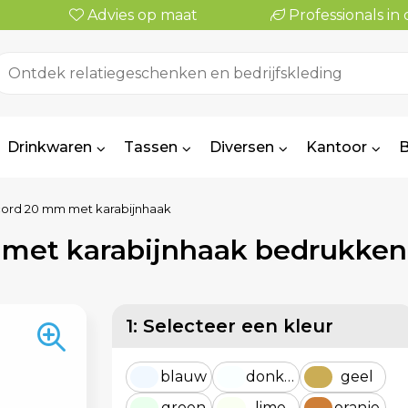
Advies op maat
Professionals i
Drinkwaren
Tassen
Diversen
Kantoor
B
ord 20 mm met karabijnhaak
met karabijnhaak bedrukken
1: Selecteer een kleur
blauw
donkerblauw
geel
groen
lime
oranje