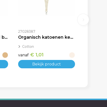
27028387
FSC papieren keycord bedrukken met logo
Organisch katoenen keycord ecru bedrukken
Cotton
€ 1,01
vanaf
Bekijk product