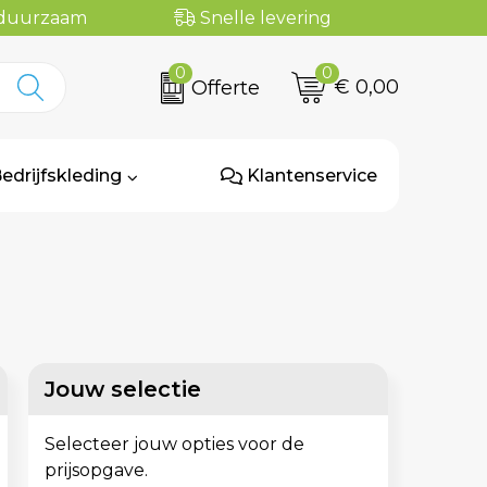
n duurzaam
Snelle levering
0
0
€ 0,00
Offerte
edrijfskleding
Klantenservice
Jouw selectie
Selecteer jouw opties voor de
prijsopgave.