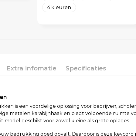
4
Extra infomatie
Specificaties
ken
en is een voordelige oplossing voor bedrijven, schol
vige metalen karabijnhaak en biedt voldoende ruimte voo
dit model geschikt voor zowel kleine als grote oplages.
uw bedrukking goed opvalt. Daardoor is deze keycord 