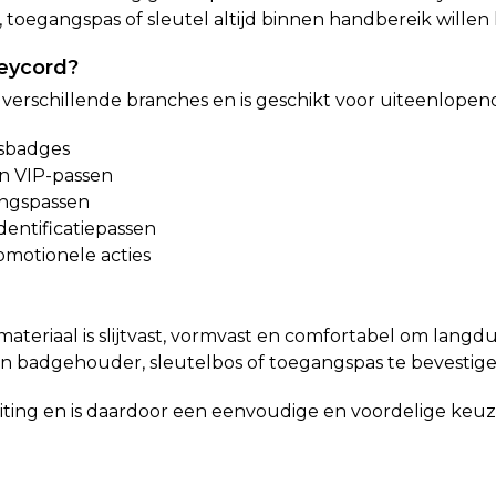
, toegangspas of sleutel altijd binnen handbereik willen
eycord?
 verschillende branches en is geschikt voor uiteenlopen
sbadges
n VIP-passen
ngspassen
dentificatiepassen
motionele acties
materiaal is slijtvast, vormvast en comfortabel om langd
 badgehouder, sleutelbos of toegangspas te bevestige
iting en is daardoor een eenvoudige en voordelige keuze