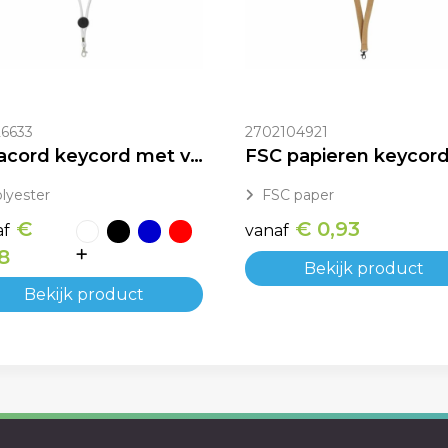
6633
2702104921
Paracord keycord met verstelbaar koord bedrukken
lyester
FSC paper
€
€ 0,93
af
vanaf
8
Bekijk product
Bekijk product