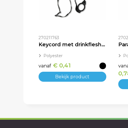
270211763
2702
Keycord met drinkfleshouder bedrukken
Polyester
Po
€ 0,41
vanaf
van
0,7
Bekijk product