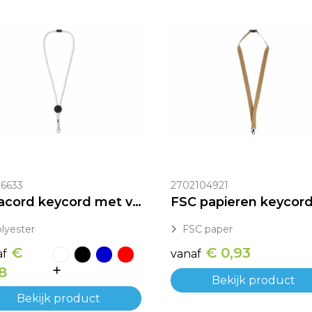
6633
2702104921
Paracord keycord met verstelbaar koord bedrukken
lyester
FSC paper
€
€ 0,93
af
vanaf
8
Bekijk product
Bekijk product