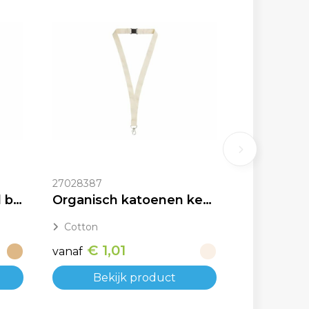
27028387
FSC papieren keycord bedrukken met logo
Organisch katoenen keycord ecru bedrukken
Cotton
€ 1,01
vanaf
Bekijk product