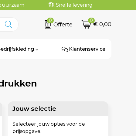
n duurzaam
Snelle levering
0
0
€ 0,00
Offerte
edrijfskleding
Klantenservice
edrukken
Jouw selectie
Selecteer jouw opties voor de
prijsopgave.