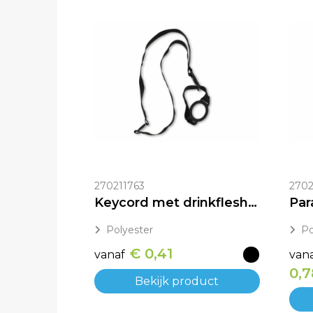
270211763
2702
Keycord met drinkfleshouder bedrukken
Polyester
Po
€ 0,41
vanaf
van
0,7
Bekijk product