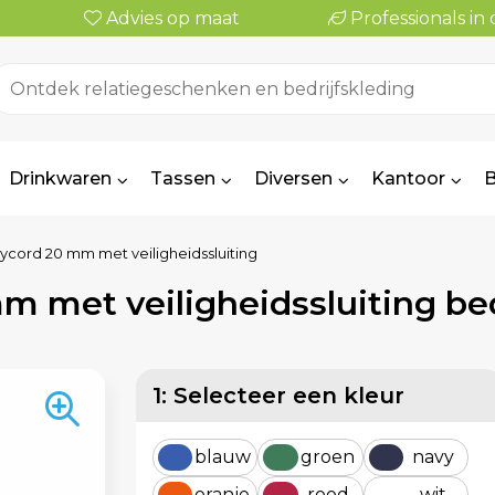
Advies op maat
Professionals i
Drinkwaren
Tassen
Diversen
Kantoor
B
cord 20 mm met veiligheidssluiting
m met veiligheidssluiting b
1: Selecteer een kleur
blauw
groen
navy
oranje
rood
wit