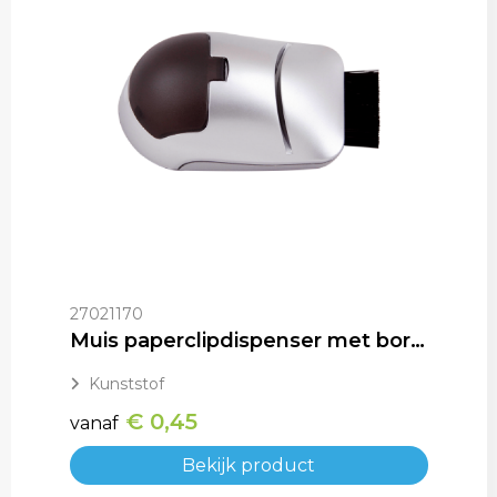
27021170
Muis paperclipdispenser met borstel en memohouder SALE
Kunststof
€ 0,45
vanaf
Bekijk product