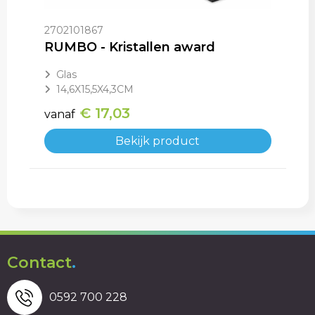
2702101867
RUMBO - Kristallen award
Glas
14,6X15,5X4,3CM
€ 17,03
vanaf
Bekijk product
Contact
.
0592 700 228