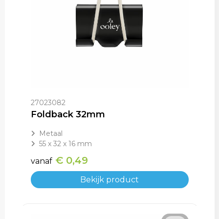
27023082
Foldback 32mm
Metaal
55 x 32 x 16 mm
€ 0,49
vanaf
Bekijk product