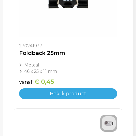
Aktetassen
Trolleys
270241937
Foldback 25mm
Metaal
46 x 25 x 11 mm
€ 0,45
vanaf
Bekijk product