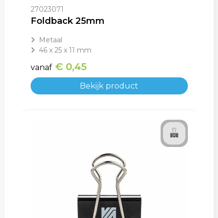
Rugzakken
Gehoorbescherming
27023071
Foldback 25mm
Schoenentassen
Metaal
Schoudertassen
46 x 25 x 11 mm
€ 0,45
vanaf
Sporttassen
Bekijk product
Strandtassen
Toilettassen
Waterbestendige tassen
Tablettassen
Autotassen
Goodiebags bedrukken