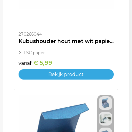
270266044
Kubushouder hout met wit papier 10x10x8.5cm
FSC paper
€ 5,99
vanaf
Bekijk product