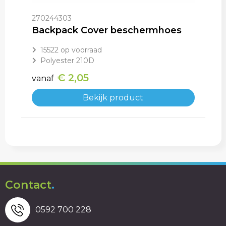
270244303
Backpack Cover beschermhoes
15522
op voorraad
Polyester 210D
€ 2,05
vanaf
Bekijk product
Contact
.
0592 700 228