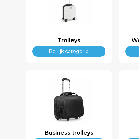
Trolleys
We
Bekijk categorie
Business trolleys