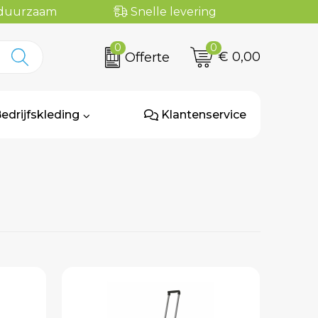
n duurzaam
Snelle levering
0
0
€ 0,00
Offerte
edrijfskleding
Klantenservice