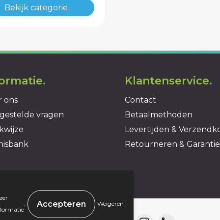
Bekijk categorie
formatie
.
Klantenservice
.
 ons
Contact
gestelde vragen
Betaalmethoden
kwijze
Levertijden & Verzendk
nisbank
Retourneren & Garantie
eer
.
Weigeren
nformatie